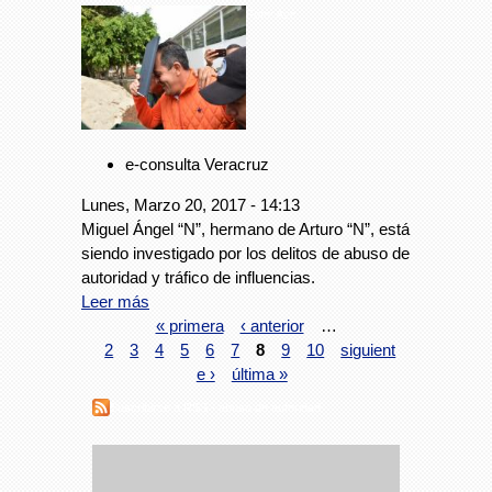
Foto: Avc
e-consulta Veracruz
Lunes, Marzo 20, 2017 - 14:13
Miguel Ángel “N”, hermano de Arturo “N”, está
siendo investigado por los delitos de abuso de
autoridad y tráfico de influencias.
Leer más
« primera
‹ anterior
…
2
3
4
5
6
7
8
9
10
siguient
e ›
última »
Suscribirse a RSS - abuso de autoridad