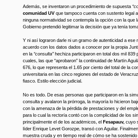
Además, se inventaron un procedimiento de supuesta
“c
comunidad UV
que tampoco cuenta con sustento legal a
ninguna normatividad se contempla la opción con la que l
Gobierno pretendió legitimar la decisión que ya tenía tom
Y ni así lograron darle ni un gramo de autenticidad a ese
acuerdo con los datos dados a conocer por la propia Jun
en la
“consulta”
hechiza participaron en total dos mil 839 
cuales, las que “aprobaron” la continuidad de Martín Aguil
676, lo que representa el 1.65 por ciento del total de la 
universitaria en las cinco regiones del estado de Veracr
fiasco. Estilo elección judicial.
No es todo. De esas personas que participaron en la sim
consulta y avalaron la prórroga, la mayoría lo hicieron ba
con la amenaza de la pérdida de prestaciones y del emp
para lo cual la rectoría contó con la complicidad de los si
principalmente el de los académicos, el
Fesapauv,
cuyo 
líder Enrique Levet Gorozpe, transó con Aguilar. Finalmen
muestra cruda y en tiempo real de cómo se ha sostenido a