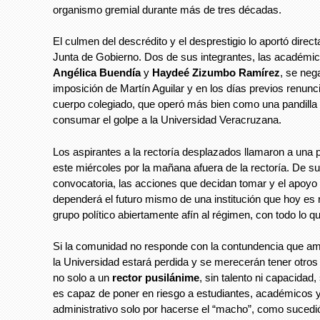
organismo gremial durante más de tres décadas.
El culmen del descrédito y el desprestigio lo aportó direc
Junta de Gobierno. Dos de sus integrantes, las académi
Angélica Buendía
y
Haydeé Zizumbo Ramírez
, se neg
imposición de Martín Aguilar y en los días previos renunc
cuerpo colegiado, que operó más bien como una pandilla
consumar el golpe a la Universidad Veracruzana.
Los aspirantes a la rectoría desplazados llamaron a una 
este miércoles por la mañana afuera de la rectoría. De s
convocatoria, las acciones que decidan tomar y el apoyo
dependerá el futuro mismo de una institución que hoy es
grupo político abiertamente afín al régimen, con todo lo q
Si la comunidad no responde con la contundencia que ame
la Universidad estará perdida y se merecerán tener otros
no solo a un
rector pusilánime
, sin talento ni capacidad
es capaz de poner en riesgo a estudiantes, académicos 
administrativo solo por hacerse el “macho”, como sucedió