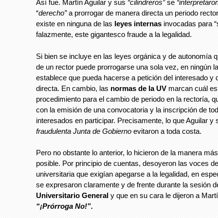
Así fue. Martín Aguilar y sus
“cilindreros”
se
“interpretaro
“
derecho”
a prorrogar de manera directa un periodo rectora
existe en ninguna de las
leyes internas
invocadas para “s
falazmente, este gigantesco fraude a la legalidad.
Si bien se incluye en las leyes orgánica y de autonomía q
de un rector puede prorrogarse una sola vez, en ningún l
establece que pueda hacerse a petición del interesado y
directa. En cambio, las
normas de la UV
marcan cuál es 
procedimiento para el cambio de periodo en la rectoría, 
con la emisión de una convocatoria y la inscripción de to
interesados en participar. Precisamente, lo que Aguilar y
fraudulenta Junta de Gobierno
evitaron a toda costa.
Pero no obstante lo anterior, lo hicieron de la manera m
posible. Por principio de cuentas, desoyeron las voces d
universitaria que exigían apegarse a la legalidad, en espec
se expresaron claramente y de frente durante la sesión d
Universitario General
y que en su cara le dijeron a Martí
“¡Prórroga No!”.