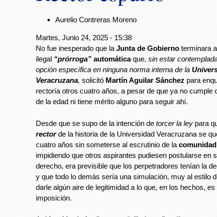
Aurelio Contreras Moreno
Martes, Junio 24, 2025 - 15:38
No fue inesperado que la
Junta de Gobierno
terminara a
ilegal
“prórroga”
automática
que,
sin estar contemplad
opción específica en ninguna norma interna de la
Univer
Veracruzana
,
solicitó
Martín Aguilar Sánchez
para enqu
rectoría otros cuatro años, a pesar de que ya no cumple c
de la edad ni tiene mérito alguno para seguir ahí.
Desde que se supo de la intención de
torcer la ley
para q
rector
de la historia de la Universidad Veracruzana se qu
cuatro años sin someterse al escrutinio de la
comunidad 
impidiendo que otros aspirantes pudiesen postularse en s
derecho, era previsible que los perpetradores tenían la d
y que todo lo demás sería una simulación, muy al estilo d
darle algún aire de legitimidad a lo que, en los hechos, e
imposición.