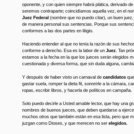
oponente, y con quien siempre habrá plática, derivado d
seremos contraparte; coincidíamos aquella vez, en el no
Juez Federal
(nombre que no puedo citar), un buen juez,
de manera personal sus sentencias. Porque sus sentenci
conformes a las dos partes en litigio.
Haciendo entender al que no tenía la razón de sus hecho
conforme a derecho. Esa es la labor de un
Juez
. Tan pr
estamos a la fecha en la que los jueces serán elegidos 
cuestionada y diversa forma, que sin duda alguna, cambiar
Y después de haber visto un carnaval de
candidatos
que
gastar suela, romper la dieta fit, sonreírle a la cámara, c
ropas, escribir libros, y hacerla de políticos en campaña.
Solo puedo decirle a Usted amable lector, que hay una gra
nombres de buenos jueces, que deben quedarse a ejercer 
muchos otros que también están en esa lista, pero que m
juzgan como Dioses, y que merecen no ser
elegidos.