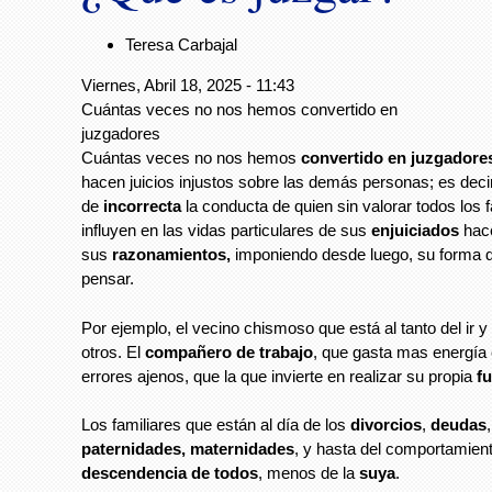
Teresa Carbajal
Viernes, Abril 18, 2025 - 11:43
Cuántas veces no nos hemos convertido en
juzgadores
Cuántas veces no nos hemos
convertido en juzgadore
hacen juicios injustos sobre las demás personas; es decir
de
incorrecta
la conducta de quien sin valorar todos los 
influyen en las vidas particulares de sus
enjuiciados
hace
sus
razonamientos,
imponiendo desde luego, su forma d
pensar.
Por ejemplo, el vecino chismoso que está al tanto del ir y 
otros. El
compañero de trabajo
, que gasta mas energía 
errores ajenos, que la que invierte en realizar su propia
f
Los familiares que están al día de los
divorcios
,
deudas
paternidades, maternidades
, y hasta del comportamient
descendencia de todos
, menos de la
suya
.