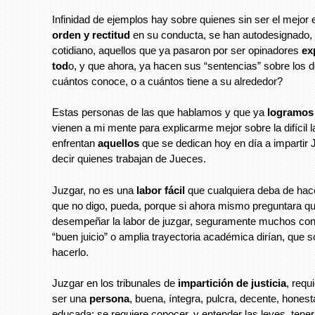
Infinidad de ejemplos hay sobre quienes sin ser el mejor
orden y rectitud
en su conducta, se han autodesignado,
cotidiano, aquellos que ya pasaron por ser opinadores
ex
tod
o, y que ahora, ya hacen sus “sentencias” sobre los
cuántos conoce, o a cuántos tiene a su alrededor?
Estas personas de las que hablamos y que ya
logramos i
vienen a mi mente para explicarme mejor sobre la difícil 
enfrentan
aquellos
que se dedican hoy en día a impartir J
decir quienes trabajan de Jueces.
Juzgar, no es una
labor fácil
que cualquiera deba de hac
que no digo, pueda, porque si ahora mismo preguntara q
desempeñar la labor de juzgar, seguramente muchos con
“buen juicio” o amplia trayectoria académica dirían, que 
hacerlo.
Juzgar en los tribunales de
impartición de justicia
, requ
ser una
persona
, buena, íntegra, pulcra, decente, honesta
educada; se requiere conocer, y entender las leyes, tener