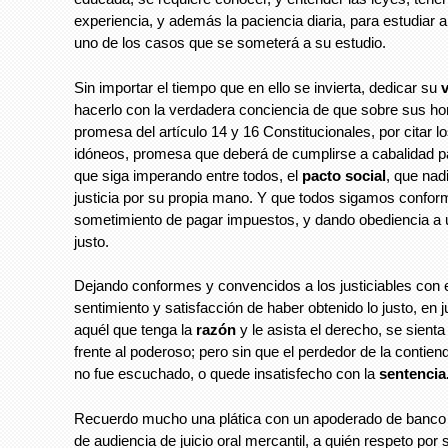
experiencia, y además la paciencia diaria, para estudiar a
uno de los casos que se someterá a su estudio.
Sin importar el tiempo que en ello se invierta, dedicar su
hacerlo con la verdadera conciencia de que sobre sus h
promesa del artículo 14 y 16 Constitucionales, por citar 
idóneos, promesa que deberá de cumplirse a cabalidad p
que siga imperando entre todos, el
pacto social
, que nad
justicia por su propia mano. Y que todos sigamos confor
sometimiento de pagar impuestos, y dando obediencia a
justo.
Dejando conformes y convencidos a los justiciables con 
sentimiento y satisfacción de haber obtenido lo justo, en j
aquél que tenga la
razón
y le asista el derecho, se sienta
frente al poderoso; pero sin que el perdedor de la contien
no fue escuchado, o quede insatisfecho con la
sentencia
Recuerdo mucho una plática con un apoderado de banco 
de audiencia de juicio oral mercantil, a quién respeto por