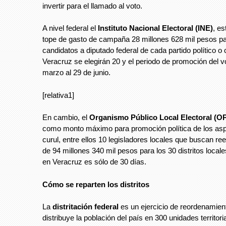
invertir para el llamado al voto.
A nivel federal el
Instituto Nacional Electoral (INE)
, e
tope de gasto de campaña 28 millones 628 mil pesos pa
candidatos a diputado federal de cada partido político o 
Veracruz se elegirán 20 y el periodo de promoción del v
marzo al 29 de junio.
[relativa1]
En cambio, el
Organismo Público Local Electoral (O
como monto máximo para promoción política de los asp
curul, entre ellos 10 legisladores locales que buscan reel
de 94 millones 340 mil pesos para los 30 distritos loca
en Veracruz es sólo de 30 días.
Cómo se reparten los distritos
La
distritación federal
es un ejercicio de reordenamiento
distribuye la población del país en 300 unidades territor