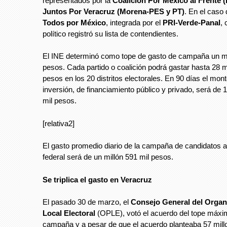
representados por la
Coalición Por México al Frente
Juntos Por Veracruz (Morena-PES y PT)
. En el caso 
Todos por México
, integrada por el
PRI-Verde-Panal
, 
político registró su lista de contendientes.
El INE determinó como tope de gasto de campaña un mi
pesos. Cada partido o coalición podrá gastar hasta 28 m
pesos en los 20 distritos electorales. En 90 días el mo
inversión, de financiamiento público y privado, será de 
mil pesos.
[relativa2]
El gasto promedio diario de la campaña de candidatos a
federal será de un millón 591 mil pesos.
Se triplica el gasto en Veracruz
El pasado 30 de marzo, el
Consejo General del Organ
Local Electoral
(OPLE), votó el acuerdo del tope máxi
campaña y a pesar de que el acuerdo planteaba 57 mil