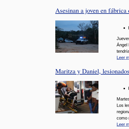
Asesinan a joven en fábrica
Jueves
Ángel 
tendrí
Leer 
Maritza y Daniel, lesionado
Martes
Los le
region
como 
Leer 