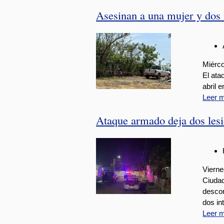
Asesinan a una mujer y dos
Miérco
El ata
abril 
Leer 
Ataque armado deja dos les
Vierne
Ciudad
descon
dos in
Leer 