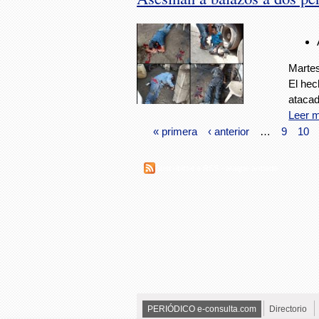
Martes
El hec
atacad
Leer 
« primera
‹ anterior
…
9
10
Suscribirse a RSS - ataque armado
PERIÓDICO e-consulta.com
Directorio