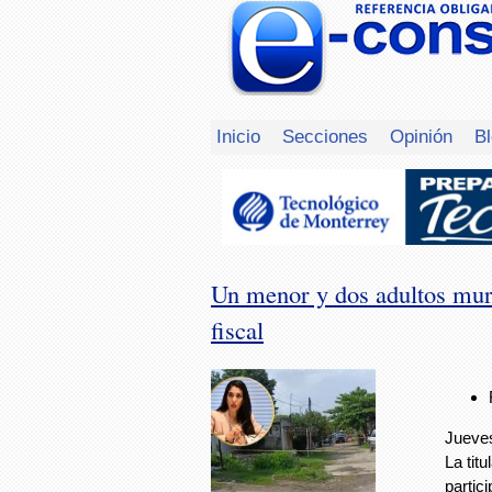
Inicio
Secciones
Opinión
B
Un menor y dos adultos muri
fiscal
Jueves
La tit
partic