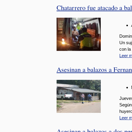
Chatarrero fue atacado a ba
Doming
Un suj
con la
Leer 
Asesinan a balazos a Fernan
Jueves
Según 
huyero
Leer 
Asesinan a balazos a dos pe