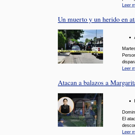
Leer 
Un muerto y un herido en a
Martes
Person
dispar
Leer 
Atacan a balazos a Margarit
Doming
El ata
descon
Leer 