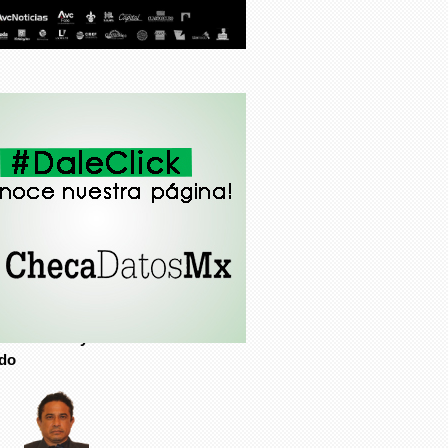
Ignacio Morales Lechuga
Política y traición de la mano
ido