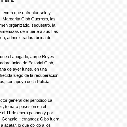
u mamá.
, tendrá que enfrentar solo y
, Margarita Gibb Guerrero, las
men organizado, secuestro, la
 amenazas de muerte a sus tías
ima, administradora única de
 que el abogado, Jorge Reyes
adora única de Editorial Gibb,
ñana de ayer lunes, en una
frecida luego de la recuperación
os, con apoyo de la Policía
ctor general del periódico La
z, tomará posesión en el
 el 11 de enero pasado y por
s, Gonzalo Hernández Gibb fuera
a acatar, lo que obligó a los