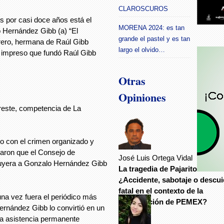
CLAROSCUROS
por casi doce años está el
MORENA 2024: es tan
o Hernández Gibb (a) “El
grande el pastel y es tan
rrero, hermana de Raúl Gibb
largo el olvido…
o impreso que fundó Raúl Gibb
Otras
Opiniones
oreste, competencia de La
to con el crimen organizado y
aron que el Consejo de
José Luis Ortega Vidal
ituyera a Gonzalo Hernández Gibb
La tragedia de Pajaritos:
¿Accidente, sabotaje o descu
fatal en el contexto de la
lguna vez fuera el periódico más
privatización de PEMEX?
ernández Gibb lo convirtió en un
na asistencia permanente