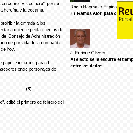
cen como “El cocinero”, por su
Rocío Hagmaier Espinoza
la heroína y la cocaína.
¿Y Ramos Alor, para cuándo?
rohibir la entrada a los
entar a quien le pedía cuentas de
s del Consejo de Administración
lsarlo de por vida de la compañía
r de hoy.
J. Enrique Olivera
Al electo se le escurre el tiem
 papel e insumos para el
entre los dedos
 asesores entre personajes de
)
e”, editó el primero de febrero del