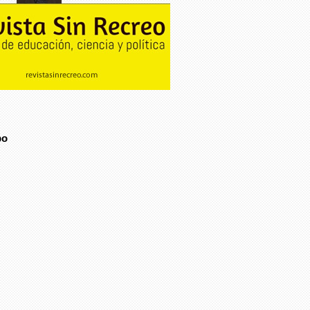
José Luis Ortega Vidal
A 30 años de la matanza en
"Sánchez Taboada"...
po