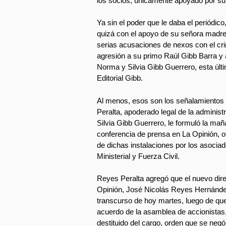
los socios, únicamente apoyado por s
Ya sin el poder que le daba el periódico
quizá con el apoyo de su señora madre
serias acusaciones de nexos con el cri
agresión a su primo Raúl Gibb Barra y
Norma y Silvia Gibb Guerrero, esta últ
Editorial Gibb.
Al menos, esos son los señalamientos
Peralta, apoderado legal de la administr
Silvia Gibb Guerrero, le formuló la ma
conferencia de prensa en La Opinión, o
de dichas instalaciones por los asociad
Ministerial y Fuerza Civil.
Reyes Peralta agregó que el nuevo dire
Opinión, José Nicolás Reyes Hernánde
transcurso de hoy martes, luego de que
acuerdo de la asamblea de accionista
destituido del cargo, orden que se negó 