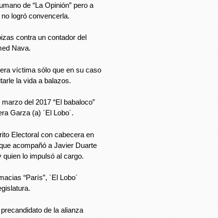
humano de “La Opinión” pero a
no logró convencerla.
izas contra un contador del
smed Nava.
era víctima sólo que en su caso
tarle la vida a balazos.
e marzo del 2017 “El babaloco”
ra Garza (a) ´El Lobo´.
rito Electoral con cabecera en
 que acompañó a Javier Duarte
quien lo impulsó al cargo.
acias “París”, ´El Lobo´
gislatura.
precandidato de la alianza