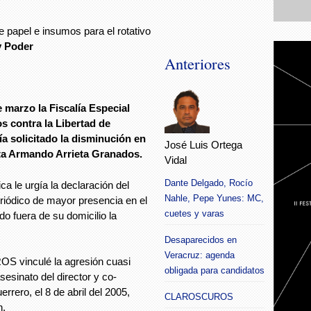
 papel e insumos para el rotativo
y Poder
Anteriores
 marzo la Fiscalía Especial
s contra la Libertad de
 solicitado la disminución en
José Luis Ortega
sta Armando Arrieta Granados.
Vidal
Dante Delgado, Rocío
ca le urgía la declaración del
Nahle, Pepe Yunes: MC,
riódico de mayor presencia en el
cuetes y varas
do fuera de su domicilio la
Desaparecidos en
Veracruz: agenda
S vinculé la agresión cuasi
obligada para candidatos
sesinato del director y co-
rrero, el 8 de abril del 2005,
CLAROSCUROS
n.