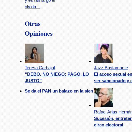
y es tan largo el
olvido…
Otras
Opiniones
Teresa Carbajal
Jazz Bustamante
“DEBO, NO NIEGO; PAGO, LO
El acoso sexual e
JUSTO”
ser sancionado y 
Se da el PAN un balazo en la sien
Rafael Arias Herná
Sucesión, entrete
circo electoral