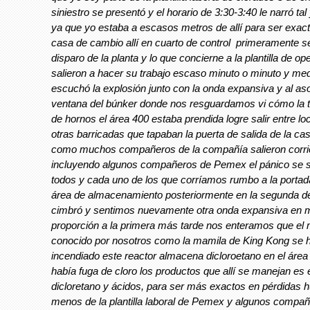
siniestro se presentó y el horario de 3:30-3:40 le narró t
ya que yo estaba a escasos metros de allí para ser exac
casa de cambio allí en cuarto de control primeramente s
disparo de la planta y lo que concierne a la plantilla de op
salieron a hacer su trabajo escaso minuto o minuto y me
escuchó la explosión junto con la onda expansiva y al a
ventana del búnker donde nos resguardamos vi cómo la t
de hornos el área 400 estaba prendida logre salir entre lo
otras barricadas que tapaban la puerta de salida de la ca
como muchos compañeros de la compañía salieron corr
incluyendo algunos compañeros de Pemex el pánico se 
todos y cada uno de los que corríamos rumbo a la portada
área de almacenamiento posteriormente en la segunda d
cimbró y sentimos nuevamente otra onda expansiva en
proporción a la primera más tarde nos enteramos que el
conocido por nosotros como la mamila de King Kong se 
incendiado este reactor almacena dicloroetano en el área
había fuga de cloro los productos que allí se manejan es 
dicloretano y ácidos, para ser más exactos en pérdidas 
menos de la plantilla laboral de Pemex y algunos compa