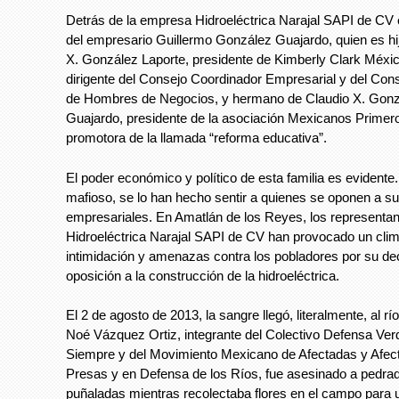
Detrás de la empresa Hidroeléctrica Narajal SAPI de CV e
del empresario Guillermo González Guajardo, quien es hi
X. González Laporte, presidente de Kimberly Clark Méxi
dirigente del Consejo Coordinador Empresarial y del Co
de Hombres de Negocios, y hermano de Claudio X. Gon
Guajardo, presidente de la asociación Mexicanos Primero,
promotora de la llamada “reforma educativa”.
El poder económico y político de esta familia es evidente. 
mafioso, se lo han hecho sentir a quienes se oponen a s
empresariales. En Amatlán de los Reyes, los representa
Hidroeléctrica Narajal SAPI de CV han provocado un cli
intimidación y amenazas contra los pobladores por su de
oposición a la construcción de la hidroeléctrica.
El 2 de agosto de 2013, la sangre llegó, literalmente, al río
Noé Vázquez Ortiz, integrante del Colectivo Defensa Ver
Siempre y del Movimiento Mexicano de Afectadas y Afect
Presas y en Defensa de los Ríos, fue asesinado a pedra
puñaladas mientras recolectaba flores en el campo para