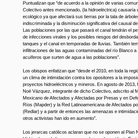
Puntualizan que “de acuerdo a la opinión de varias comun
Colectivo antes mencionado, (la hidroeléctrica) causaría
ecológico ya que afectará sus tierras por la tala de árbole
indiscriminada y la disminución significativa del causal d
Las poblaciones por las que pasará el canal tendrán el pel
de infecciones virales y los posibles riesgos del desbord
tanques y el canal en temporadas de lluvias. También te
infiltraciones de las aguas contaminadas del río Blanco a
acuíferos que surten de agua a las poblaciones”.
Los obispos enfatizan que “desde el 2010, en toda la reg
un clima de intimidación contra los opositores a la imposi
proyectos hidroeléctricos y mineros. En agosto de 2013,
Noé Vázquez, integrante de dicho Colectivo, adscrito al 
Mexicano de Afectados y Afectadas por Presas y en Def
Ríos (Mapder) y la Red Latinoamericana de Afectados p
(Redlar) y a partir de entonces las amenazas e intimidac
otros activistas han ido en aumento”.
Los jerarcas católicos aclaran que no se oponen al Plan 