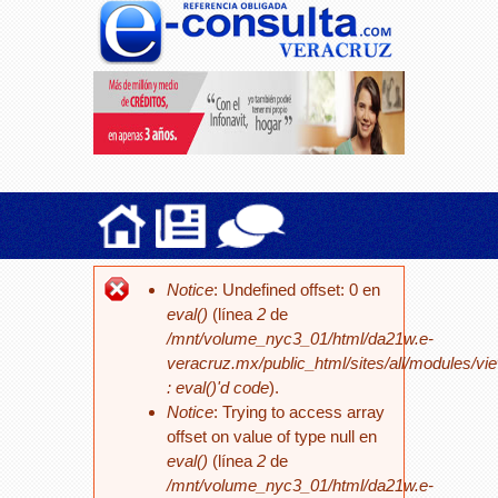
Notice
: Undefined offset: 0 en
eval()
(línea
2
de
/mnt/volume_nyc3_01/html/da21w.e-
veracruz.mx/public_html/sites/all/modules/vi
: eval()'d code
).
Notice
: Trying to access array
offset on value of type null en
eval()
(línea
2
de
/mnt/volume_nyc3_01/html/da21w.e-