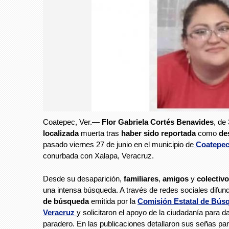
Coatepec, Ver.—
Flor Gabriela Cortés Benavides
, de
localizada
muerta tras
haber sido reportada
como
de
pasado viernes 27 de junio en el municipio de
Coatepe
conurbada con Xalapa, Veracruz.
Desde su desaparición,
familiares
,
amigos
y
colectiv
una intensa búsqueda. A través de redes sociales difun
de búsqueda
emitida por la
Comisión Estatal de Bús
Veracruz
y solicitaron el apoyo de la ciudadanía para d
paradero. En las publicaciones detallaron sus señas par