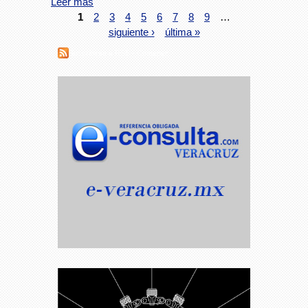
Leer más
1
2
3
4
5
6
7
8
9
…
siguiente ›
última »
Suscribirse a RSS - Coatepec