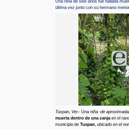
Una niña de seis años fue hallada muert
última vez junto con su hermano menor
Tuxpan, Ver.-
Una niña
-de aproximada
muerta dentro de una zanja
en el ran
municipio de
Tuxpan
,
ubicado en el no