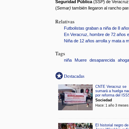
Seguridad Pública
(
SSP
) de Veracruz
(
Semar)
también llegaron al rancho para
Relativas
Futbolistas graban a niña de 8 año
En Veracruz, hombre de 72 años 
Niña de 12 años arrolla y mata a 
Tags
niña
Muere
desaparecida
ahog
Destacadas
CNTE Veracruz se
sumará a huelga na
por reforma del IS
Sociedad
Hace: 1 año 3 meses
El historial negro de