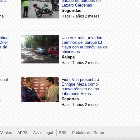
scal
parada de autobús en
Lázaro Cárdenas
Seguridad
na
Hace: 7 años 2 meses
itica
Una vez más, invaden
ckler
caminos del parque El
s de
Haya con automóviles de
oficinistas
Xalapa
s
Hace: 7 años 2 meses
scual
Fidel Kuri presenta a
Enrique Meza como
nuevo técnico de los
Tiburones Rojos
Deportes
s
Hace: 7 años 2 meses
Ventas
APPS
Aviso Legal
RSS
Portales del Grupo