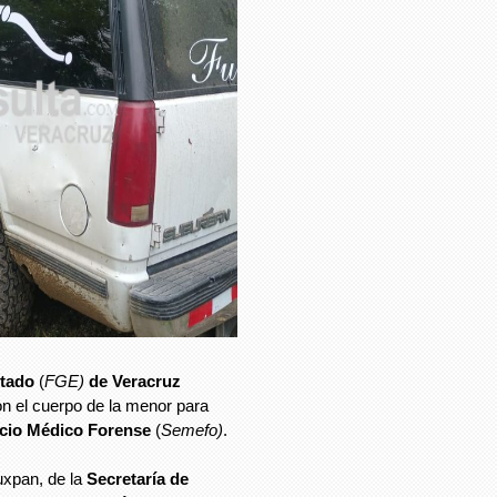
stado
(
FGE)
de Veracruz
ron el cuerpo de la menor para
icio Médico Forense
(
Semefo)
.
uxpan, de la
Secretaría de