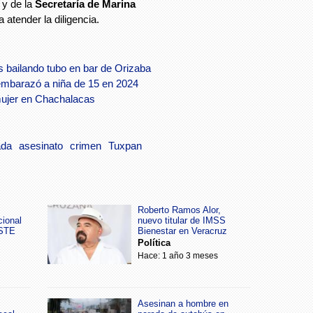
 y de la
Secretaría de Marina
 atender la diligencia.
s bailando tubo en bar de Orizaba
embarazó a niña de 15 en 2024
mujer en Chachalacas
ada
asesinato
crimen
Tuxpan
Roberto Ramos Alor,
cional
nuevo titular de IMSS
SSTE
Bienestar en Veracruz
Política
Hace: 1 año 3 meses
Asesinan a hombre en