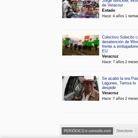
Jorge Winckler, exfi
de Veracruz
Estado
Hace: 4 años 1 sema
Colectivo Solecito cr
desatención de Win
frente a embajadore
EU
Veracruz
Hace: 7 años 2 mese
Se acabó la era Pa
Lagunes, Tamsa lo
despide
Veracruz
Hace: 7 años 2 mese
PERIÓDICO e-consulta.com
Directorio