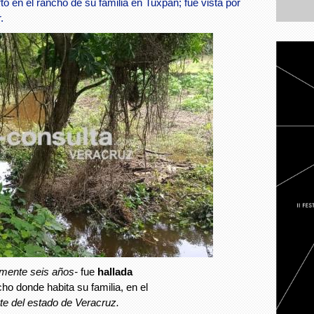
o en el rancho de su familia en Tuxpan; fue vista por
.
mente seis años-
fue
hallada
cho donde habita su familia, en el
rte del estado de Veracruz.