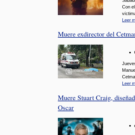
Sábado
Con el
víctim
Leer 
Muere exdirector del Cetma
Jueves
Manuel
Cetmar
Leer 
Muere Stuart Craig, diseñad
Oscar