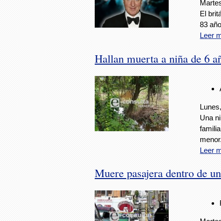
Martes
El bri
83 año
Leer 
Hallan muerta a niña de 6 a
Lunes,
Una ni
famili
menor
Leer 
Muere pasajera dentro de un