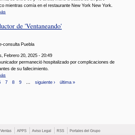
co mientras comía en el restaurante New York New York.
más
uctor de 'Ventaneando'
e-consulta Puebla
, Febrero 20, 2025 - 20:49
unicador permaneció hospitalizado por complicaciones de
antes de su fallecimiento.
más
6
7
8
9
…
siguiente ›
última »
Ventas
APPS
Aviso Legal
RSS
Portales del Grupo