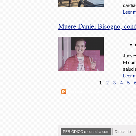
cardía
Leer 
Muere Daniel Bisogno, cond
Jueves
El com
salud 
Leer 
1
2
3
4
5
Suscribirse a RSS - Muere
PERIÓDICO e-consulta.com
Directorio