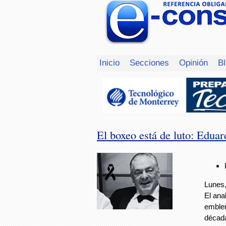
Inicio
Secciones
Opinión
B
El boxeo está de luto: Edu
Lunes,
El ana
emblem
décad