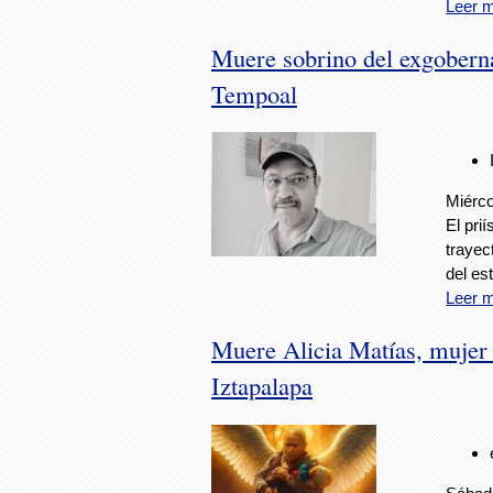
Leer 
Muere sobrino del exgoberna
Tempoal
Miérco
El pri
trayec
del es
Leer 
Muere Alicia Matías, mujer q
Iztapalapa