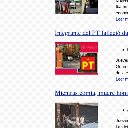
Martes
Iba en
económ
Leer 
Integrante del PT falleció d
Jueves
Ocurri
de la c
Leer 
Mientras comía, muere homb
Jueves
La víc