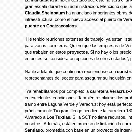
gran escala durante su administración. Mencionó que la
Claudia Sheinbaum
ha anunciado importantes obras d
infraestructura, como el nuevo acceso al puerto de Ver
puente en Coatzacoalcos.
“He tenido reuniones extensas de trabajo; ya están listas
para varias carreteras. Quiero que las empresas de Ve
que trabajen en estos
proyectos
. Si no hay o los preci
entonces se considerarán opciones de otros estados”, p
Nahle adelantó que continuará reuniéndose con
constr
representantes del sector para asegurar su inclusión en l
“Ya rehabilitamos por completo la
carretera Veracruz–
en excelentes condiciones. También resolvimos los pro
tramo entre Laguna Verde y Veracruz; hoy está perfect
prácticamente
Tuxpan
. Tengo pendiente la carretera 18
Alvarado a
Los Tuxtlas
. Si la SCT no tiene recursos, 
nosotros. Además, está en proceso de licitación la carr
Santiago
, prometida con base en un proyecto de ingeni