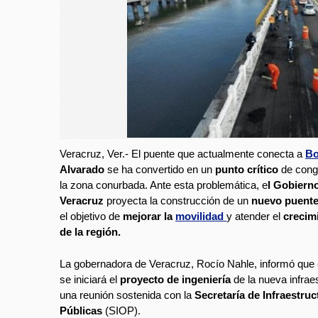
Veracruz, Ver.- El puente que actualmente conecta a
Bo
Alvarado
se ha convertido en un
punto crítico
de conge
la zona conurbada. Ante esta problemática, e
l Gobiern
Veracruz
proyecta la construcción de un
nuevo puent
el objetivo de
mejorar la
movilidad
y atender el
crecim
de la región.
La gobernadora de Veracruz, Rocío Nahle, informó que
se iniciará el
proyecto de ingeniería
de la nueva infraes
una reunión sostenida con la
Secretaría de Infraestru
Públicas
(SIOP).