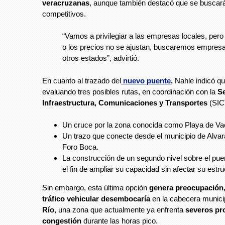
veracruzanas
, aunque también destacó que se buscar
competitivos.
“Vamos a privilegiar a las empresas locales, pero
o los precios no se ajustan, buscaremos empres
otros estados”, advirtió.
En cuanto al trazado del
nuevo puente
,
Nahle indicó qu
evaluando tres posibles rutas, en coordinación con la
Se
Infraestructura, Comunicaciones y Transportes
(SIC
Un cruce por la zona conocida como Playa de Va
Un trazo que conecte desde el municipio de Alvar
Foro Boca.
La construcción de un segundo nivel sobre el pue
el fin de ampliar su capacidad sin afectar su estru
Sin embargo, esta última opción
genera preocupación
tráfico vehicular
desembocaría
en la cabecera munici
Río
, una zona que actualmente ya enfrenta
severos pr
congestión
durante las horas pico.