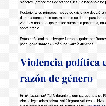
diabetes, y tener más de 60 años
, les fue
negado
este 
Posterior a los primeros meses de crisis que desató la
dieron a conocer los contratos que se dieron para la ad
vacunas hasta equipo médico durante la pandemia, muc
sobre precio.
Éstos señalamiento siempre fueron negados por Ramos
por el
gobernador Cuitláhuac García
Jiménez.
Violencia política 
razón de género
En
diciembre del 2021
, durante la
comparecencia de 
Alor, la legisladora priista, Anilú Ingram Vallines, le hizo
cuestionamientos acerca del trabajo de la
Secretaria de