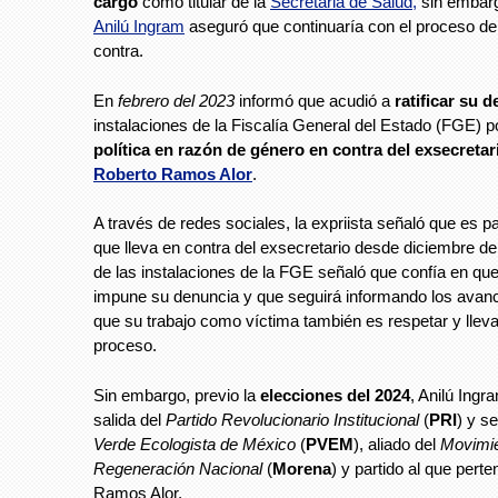
cargo
como titular de la
Secretaria de Salud,
sin embarg
Anilú Ingram
aseguró que continuaría con el proceso de
contra.
En
febrero del 2023
informó que acudió a
ratificar su 
instalaciones de la Fiscalía General del Estado (FGE) 
política en razón de género en contra del exsecretar
Roberto Ramos Alor
.
A través de redes sociales, la expriista señaló que es p
que lleva en contra del exsecretario desde diciembre del
de las instalaciones de la FGE señaló que confía en qu
impune su denuncia y que seguirá informando los avanc
que su trabajo como víctima también es respetar y lleva
proceso.
Sin embargo, previo la
elecciones del 2024
, Anilú Ingr
salida del
Partido Revolucionario Institucional
(
PRI
) y s
Verde Ecologista de México
(
PVEM
), aliado del
Movimie
Regeneración Nacional
(
Morena
) y partido al que pert
Ramos Alor.