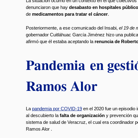
La situación ocurrió en un contexto en el que colectivos 
denunciaron que hay
desabasto en hospitales públic
de
medicamentos para tratar el cáncer
.
Posteriormente, a ese comunicado del Insabi,
el 19 de 
gobernador Cuitláhuac García Jiménez hizo una public
afirmó que él estaba aceptando la
renuncia de Robert
Pandemia en gesti
Ramos Alor
La
pandemia por COVID-19
en el 2020 fue un episodio 
al descubierto la
falta de organización
y prevención qu
sistema de salud de Veracruz, el cual era coordinador 
Ramos Alor .