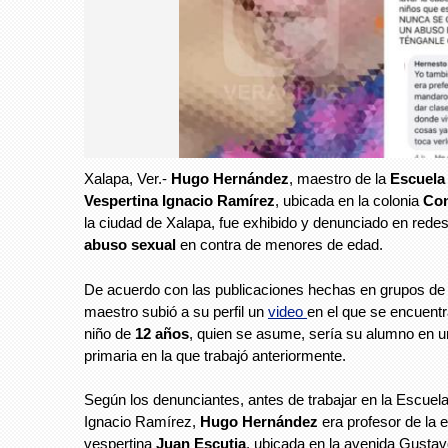
Xalapa, Ver.-
Hugo Hernández
, maestro de la
Escuela
Vespertina Ignacio Ramírez
, ubicada en la colonia
Con
la ciudad de Xalapa, fue exhibido y denunciado en redes
abuso sexual
en contra de menores de edad.
De acuerdo con las publicaciones hechas en grupos d
maestro subió a su perfil un
video
en el que se encuent
niño de
12 años
, quien se asume, sería su alumno en 
primaria en la que trabajó anteriormente.
Según los denunciantes, antes de trabajar en la Escuel
Ignacio Ramírez,
Hugo Hernández
era profesor de la 
vespertina
Juan Escutia
, ubicada en la avenida Gusta