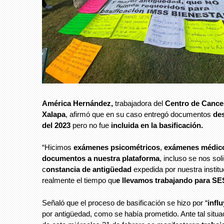
América Hernández,
trabajadora del
Centro de Cance
Xalapa
, afirmó que en su caso entregó documentos
de
del 2023
pero no fue
incluida en la basificación.
“Hicimos
exámenes psicométricos
,
exámenes médic
documentos a nuestra plataforma
, incluso se nos sol
c
onstancia de antigüedad
expedida por nuestra instit
realmente el tiempo qu
e llevamos trabajando para S
Señaló que el proceso de basificación se hizo por “
infl
por antigüedad, como se había prometido. Ante tal situ