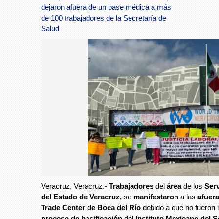
dejaron afuera de un base médica a más
de 100 trabajadores de la Secretaría de
Salud
Veracruz, Veracruz.-
Trabajadores
del
área
de los
Serv
del Estado de Veracruz,
se
manifestaron
a las
afuera
Trade Center de Boca del Río
debido a que no fueron i
proceso de basificación
del
Instituto Mexicano del S