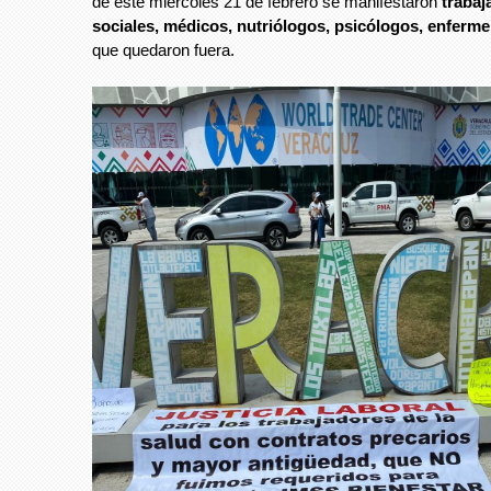
de este miércoles 21 de febrero se manifestaron
trabaj
sociales, médicos, nutriólogos, psicólogos, enferm
que quedaron fuera.