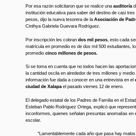
Por esa razón solicitaron que se realice una
auditoría
d
institución educativa para saber del destino de casi tres
pesos, dijo la nueva tesorera de la
Asociación de Padr
Cinthya Gabriela Guevara Rodríguez.
Por inscripción les cobran
dos mil pesos
, esto cada s
matrícula en promedio es de dos mil 500 estudiantes, l
promedio
cinco millones de pesos.
Si se toma en cuenta que no todos hacen las aportacio
la cantidad oscila en alrededor de tres millones y medi
información fue dada a conocer en una entrevista en el
c
ciudad de Xalapa
el pasado viernes 12 de enero.
El delegado estatal de los Padres de Familia en el Esta
Esteban Pablo Rodríguez Ortega, explicó que represent
inconformes, quienes señalan presuntas anomalías en el
escolar.
“Lamentablemente cada año que pasa hay malos