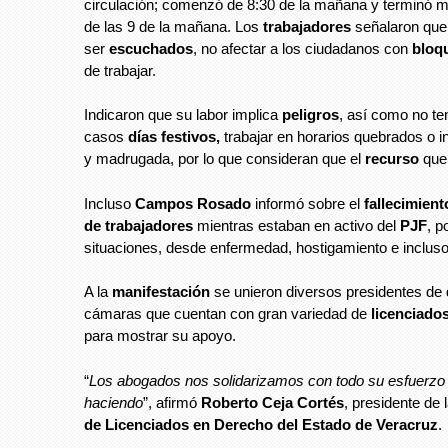
circulación; comenzó de 8:30 de la mañana y terminó 
de las 9 de la mañana. Los
trabajadores
señalaron que 
ser
escuchados
, no afectar a los ciudadanos con
bloq
de trabajar.
Indicaron que su labor implica
peligros
, así como no t
casos
días festivos,
trabajar en horarios quebrados o 
y madrugada, por lo que consideran que el
recurso
que
Incluso
Campos Rosado
informó sobre el
fallecimient
de trabajadores
mientras estaban en activo del
PJF
, p
situaciones, desde enfermedad, hostigamiento e inclus
A la
manifestación
se unieron diversos presidentes de d
cámaras que cuentan con gran variedad de
licenciado
para mostrar su apoyo.
“
Los abogados nos solidarizamos con todo su esfuerzo
haciendo
”, afirmó
Roberto Ceja Cortés
, presidente de 
de Licenciados en Derecho del Estado de Veracruz
.