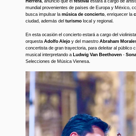
Herrera
, anunció que el
festival
estará a cargo de arti
mundial provenientes de países de Europa y México, co
busca impulsar la
música de concierto
, enriquecer la
c
ciudad, además del
turismo
local y regional.
En esta ocasión el concierto estará a cargo del violinis
orquesta
Adolfo Alejo
y del maestro
Abraham Morale
concertista de gran trayectoria, para deleitar al público
musical interpretando a
Ludwig Van Beethoven
-
Sona
Selecciones de Música Vienesa.