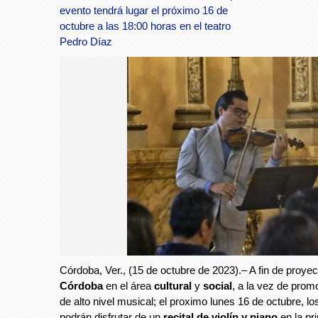
evento tendrá lugar el próximo 16 de
octubre a las 18:00 horas en el teatro
Pedro Díaz
Córdoba, Ver., (15 de octubre de 2023).– A fin de proyec
Córdoba
en el área
cultural
y
social
, a la vez de pro
de alto nivel musical; el proximo lunes 16 de octubre, l
podrán disfrutar de un
recital de violín y piano
en la pr