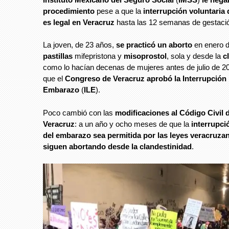
procedimiento
pese a que la
interrupción voluntaria
es legal en Veracruz
hasta las 12 semanas de gestaci
La joven, de 23 años,
se practicó un aborto
en enero 
pastillas
mifepristona y
misoprostol
, sola y desde la
c
como lo hacían decenas de mujeres antes de julio de 2
que el
Congreso de Veracruz aprobó la Interrupción 
Embarazo
(
ILE
).
Poco cambió con las
modificaciones al Código Civil 
Veracruz
: a un año y ocho meses de que la
interrupci
del embarazo sea permitida por las leyes veracruza
siguen abortando desde la clandestinidad
.