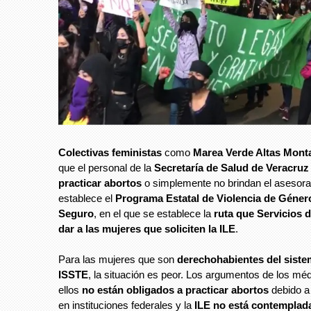
Colectivas feministas
como
Marea Verde Altas Mon
que el personal de la
Secretaría de Salud de Veracruz
practicar abortos
o simplemente no brindan el asesor
establece el
Programa Estatal de Violencia de Géner
Seguro
, en el que se establece la
ruta que Servicios 
dar a las mujeres que soliciten la ILE
.
Para las mujeres que son
derechohabientes del sist
ISSTE
, la situación es peor. Los argumentos de los mé
ellos
no están obligados a practicar abortos
debido a
en instituciones federales y la
ILE no está contemplad