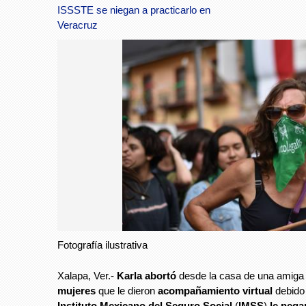
ISSSTE se niegan a practicarlo en
Veracruz
Fotografía ilustrativa
Xalapa, Ver.-
Karla abortó
desde la casa de una amiga
mujeres
que le dieron
acompañamiento virtual
debido
Instituto Mexicano del Seguro Social
(
IMSS
)
le nega