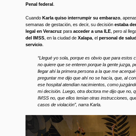
Penal federal
.
Cuando
Karla quiso interrumpir su embarazo
, apenas
semanas de gestación, es decir, su decisión
estaba de
legal en Veracruz
para
acceder a una ILE
, pero al lleg
del IMSS
, en la ciudad de
Xalapa
, el
personal de salud
servicio
.
“Llegué yo sola, porque es obvio que para estos 
no quiere que se enteren porque la gente juzga, pe
llegar ahí la primera persona a la que me acerqué
preguntar me dijo que ahí no se hacía, que, al cont
ese hospital atendían nacimientos, como juzgán
mi decisión. Luego, otra doctora me dijo que no, q
IMSS no, que ellos tenían otras instrucciones, qu
casos de violación”, narra Karla.