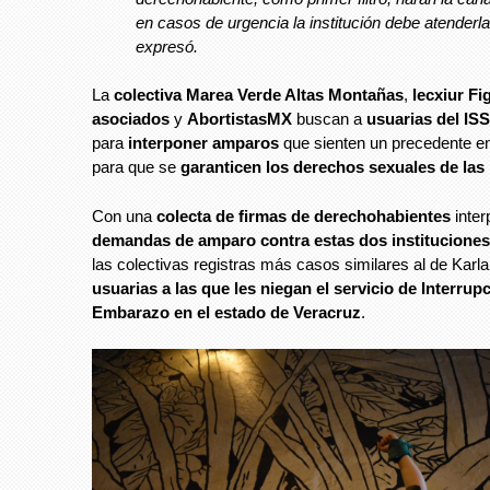
en casos de urgencia la institución debe atenderla
expresó.
La
colectiva Marea Verde Altas Montañas
,
lecxiur Fi
asociados
y
AbortistasMX
buscan a
usuarias del IS
para
interponer amparos
que sienten un precedente en
para que se
garanticen los derechos sexuales de las
Con una
colecta de firmas de derechohabientes
inte
demandas de amparo contra estas dos instituciones
las colectivas registras más casos similares al de Karla
usuarias a las que les niegan el servicio de Interrup
Embarazo en el estado de Veracruz
.