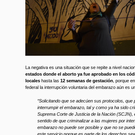
La negativa es una situación que se repite a nivel nacio
estados donde el aborto ya fue aprobado en los cód
locales
hasta las
12 semanas de gestación
, porque en
federal la interrupción voluntaria del embarazo aún es un
“Solicitando que se adecúen sus protocolos, que 
interrumpir el embarazo, tal y como ya ha sido crit
Suprema Corte de Justicia de la Nación (SCJN), 
sentido de que criminalizar a las mujeres por inter
embarazo no puede ser posible y que no se pued
este servicio porque es parte de los derechos se