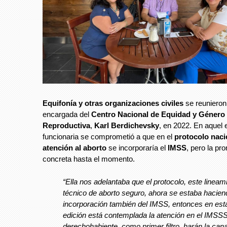
Equifonía y otras organizaciones civiles
se reunieron
encargada del
Centro Nacional de Equidad y Género 
Reproductiva
,
Karl Berdichevsky
, en 2022. En aquel 
funcionaria se comprometió a que en el
protocolo naci
atención al aborto
se incorporaría el
IMSS
, pero la p
concreta hasta el momento.
“Ella nos adelantaba que el protocolo, este lineam
técnico de aborto seguro, ahora se estaba hacien
incorporación también del IMSS, entonces en est
edición está contemplada la atención en el IMSSS
derechohabiente, como primer filtro, harán la cana