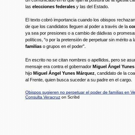
las
elecciones federales
y las del Estado.
El texto cobró importancia cuando los obispos rechazan 
de que los candidatos lleguen al poder a través de la
co
ya sea por presiones o a cambio de dádivas o promesa
políticos, “o por la pretensión de perpetuar sin mérito a
familias
o grupos en el poder”.
En escrito no se citan nombres o apellidos, pero se asu
mensaje era contra el gobernador
Miguel Ángel Yunes
hijo
Miguel Ángel Yunes Márquez
, candidato de la co
al Frente, quien busca suceder a su padre en el cargo.
Obispos sugieren no perpetuar el poder de familias en V
Consulta Veracruz
on Scribd