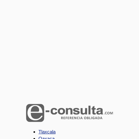
Tlaxcala
Oaxaca