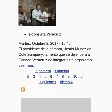
Foto: Avc
e-consulta Veracruz
Martes, Octubre 3, 2017 - 15:45
El presidente de la cámara, Jesús Muñoz de
Cote Sampiery, lamentó que se deje fuera a
Canaco-Veracruz de integrar este organismo.
Leer más
« primera
‹ anterior
…
2
3
4
5
6
7
8
9
10
…
siguiente ›
última »
Suscribirse a RSS - Canaco