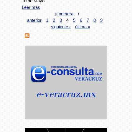
10 de Mayo
Leer más
« primera
‹
anterior
1
2
3
4
5
6
7
8
9
…
siguiente ›
última »
Suscribirse a RSS - Canaco