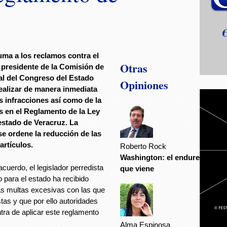
uma a los reclamos contra el
Otras
 presidente de la Comisión de
al del Congreso del Estado
Opiniones
ealizar de manera inmediata
s infracciones así como de la
s en el Reglamento de la Ley
 estado de Veracruz. La
se ordene la reducción de las
artículos.
Roberto Rock
Washington: el endurecimient
cuerdo, el legislador perredista
que viene
 para el estado ha recibido
las multas excesivas con las que
tas y que por ello autoridades
ra de aplicar este reglamento
Alma Espinosa