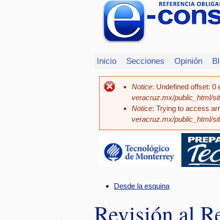
Inicio
Secciones
Opinión
B
Notice
: Undefined offset: 0
veracruz.mx/public_html/sit
Notice
: Trying to access arr
veracruz.mx/public_html/sit
Desde la esquina
Revisión al R