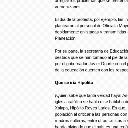
arreglar los problemas que se presenta
veracruzanos.
El día de la protesta, por ejemplo, las
plantearon al personal de Oficialía Ma
debidamente enlistadas y transmitidas 
Planeación.
Por su parte, la secretaria de Educació
destaca que se han tomado al pie de la 
por el gobernador Javier Duarte con el 
de la educación cuenten con los respe
Que se iría Hipólito
¡Quién sabe qué tanta verdad haya! Ase
iglesia católica se habla o se hablaba 
Xalapa, Hipólito Reyes Larios. Es que, i
población al criticar a las personas con
madres solteras, entre otras críticas a
habría olvidado que el país es una repú