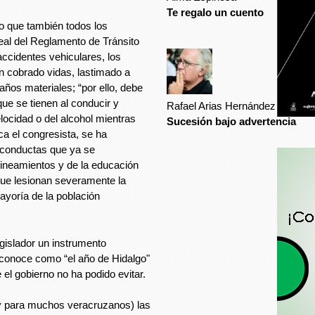
Te regalo un cuento
lo que también todos los
eal del Reglamento de Tránsito
accidentes vehiculares, los
 cobrado vidas, lastimado a
ños materiales; “por ello, debe
ue se tienen al conducir y
Rafael Arias Hernández
locidad o del alcohol mientras
Sucesión bajo advertencia
ca el congresista, se ha
a conductas que ya se
lineamientos y de la educación
 que lesionan severamente la
yoría de la población
egislador un instrumento
conoce como “el año de Hidalgo"
 el gobierno no ha podido evitar.
y para muchos veracruzanos) las