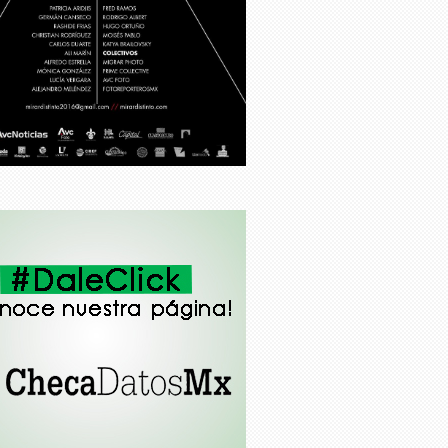
Américo cobijado por la
autocensura