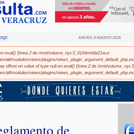
logs
JUEVES, 6 AGOSTO 2026
 en
eval()
(línea
2
de
/mnt/volume_nyc3_01/html/da21w.e-
es/all/modules/views/plugins/views_plugin_argument_default_php.inc(
ay offset on value of type null en
eval()
(línea
2
de
/mnt/volume_nyc3
es/all/modules/views/plugins/views_plugin_argument_default_php.inc(
eglamento de