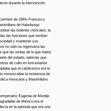
ieron durante la intervención
diciembre de 1864, Francisco
 Maximiliano de Habsburgo
stituir las órdenes clericales, la
odas las funciones que sentían
sociedad y mantener sus
no no sólo no regresaría las
ía que las rentas de lo que había
parte del estado, además que
istros de culto en funcionarios
eptaba que el catolicismo era la
sin menoscabar la existencia de
católica mexicana y Maximiliano
a emperatriz Eugenia de Montijo
agradable de México era el
ecía en la epístola que era una