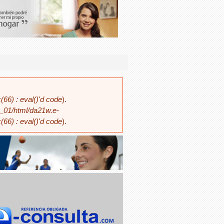
66) : eval()'d code
).
_01/html/da21w.e-
66) : eval()'d code
).