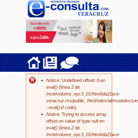
Notice
: Undefined offset: 0 en
eval()
(línea
2
de
/mnt/volume_nyc3_01/html/da21w.e-
veracruz.mx/public_html/sites/all/modules/vi
: eval()'d code
).
Notice
: Trying to access array
offset on value of type null en
eval()
(línea
2
de
/mnt/volume_nyc3_01/html/da21w.e-