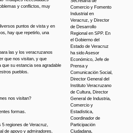
Secretaría de
roblemas y conflictos, muy
Comercio y Fomento
Industrial en
Veracruz, y Director
versos puntos de vista y en
de Desarrollo
os, hay que repetirlo, una
Regional en SPP. En
el Gobierno del
Estado de Veracruz
para las y los veracruzanos
ha sido Asesor
r que nos visitan, y que
Económico, Jefe de
a que su estancia sea agradable
Prensa y
estros pueblos.
Comunicación Social,
Director General del
Instituto Veracruzano
de Cultura, Director
nes nos visitan?
General de Industria,
Comercio y
rentes formas.
Estadística,
Coordinador de
Participación
 5 regiones de Veracruz,
Ciudadana,
nal de apoyo y admiradores.