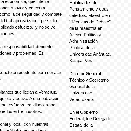
la económica, que intenta
Habilidades del
ones a favor y en contra;
Pensamiento y otras
 como la de seguridad y combate
cátedras. Maestro en
del trabajo realizado, persisten
“Técnicas de Debate”
mplicado esfuerzo, y no se ve
de la maestría en
luciones.
Acción Política y
Administración
a responsabilidad atenderlos
Pública, de la
ciones y problemas. Es
Universidad Anáhuac.
Xalapa, Ver.
scueto antecedente para señalar
Director General
s.
Técnico y Secretario
General de la
itantes que llegan a Veracruz,
Universidad
uieta y activa. A una población
Veracruzana.
orme esfuerzo cotidiano, sabe
tenerlos entre nosotros.
En el Gobierno
Federal, fue Delegado
onal y local, con nuestras
Estatal de la
do múltiples necesidades