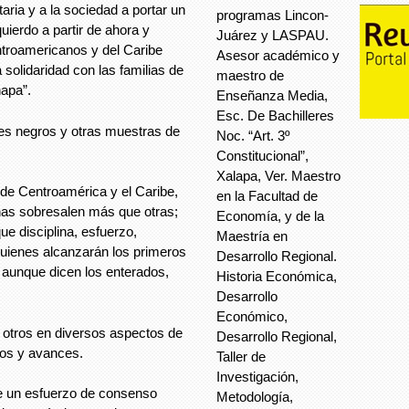
aria y a la sociedad a portar un
programas Lincon-
quierdo a partir de ahora y
Juárez y LASPAU.
ntroamericanos y del Caribe
Asesor académico y
olidaridad con las familias de
maestro de
napa”.
Enseñanza Media,
Esc. De Bachilleres
nes negros y otras muestras de
Noc. “Art. 3º
Constitucional”,
Xalapa, Ver. Maestro
 de Centroamérica y el Caribe,
en la Facultad de
unas sobresalen más que otras;
Economía, y de la
ue disciplina, esfuerzo,
Maestría en
 quienes alcanzarán los primeros
Desarrollo Regional.
 aunque dicen los enterados,
Historia Económica,
Desarrollo
Económico,
otros en diversos aspectos de
Desarrollo Regional,
gros y avances.
Taller de
Investigación,
e un esfuerzo de consenso
Metodología,