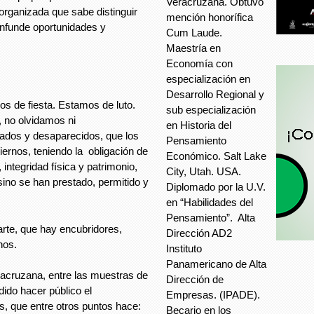
Veracruzana. Obtuvo
organizada que sabe distinguir
mención honorífica
onfunde oportunidades y
Cum Laude.
Maestría en
Economía con
especialización en
Desarrollo Regional y
s de fiesta. Estamos de luto.
sub especialización
, no olvidamos ni
en Historia del
ados y desaparecidos, que los
Pensamiento
iernos, teniendo la obligación de
Económico. Salt Lake
integridad física y patrimonio,
City, Utah. USA.
sino se han prestado, permitido y
Diplomado por la U.V.
en “Habilidades del
Pensamiento”. Alta
rte, que hay encubridores,
Dirección AD2
nos.
Instituto
Panamericano de Alta
racruzana, entre las muestras de
Dirección de
dido hacer público el
Empresas. (IPADE).
, que entre otros puntos hace:
Becario en los