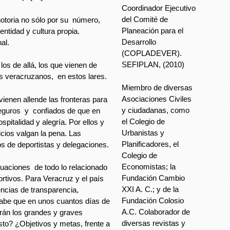
Coordinador Ejecutivo
del Comité de
otoria no sólo por su número,
Planeación para el
entidad y cultura propia.
Desarrollo
al.
(COPLADEVER).
SEFIPLAN, (2010)
os de allá, los que vienen de
los veracruzanos, en estos lares.
Miembro de diversas
Asociaciones Civiles
vienen allende las fronteras para
y ciudadanas, como
seguros y confiados de que en
el Colegio de
spitalidad y alegría. Por ellos y
Urbanistas y
icios valgan la pena. Las
Planificadores, el
s de deportistas y delegaciones.
Colegio de
Economistas; la
uaciones de todo lo relacionado
Fundación Cambio
rtivos. Para Veracruz y el país
XXI A. C.; y de la
ncias de transparencia,
Fundación Colosio
sabe que en unos cuantos días de
A.C. Colaborador de
rán los grandes y graves
diversas revistas y
to? ¿Objetivos y metas, frente a