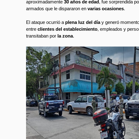
aproximadamente
30 años de edad
, fue sorprendida po
armados que le dispararon en
varias ocasiones
.
El ataque ocurrió a
plena luz del día
y generó momento
entre
clientes del establecimiento
, empleados y pers
transitaban por
la zona
.