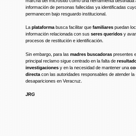
marcha del micrositio como una herramienta destinada a
información de personas fallecidas ya identificadas cu
permanecen bajo resguardo institucional.
La
plataforma
busca facilitar que
familiares
puedan loc
información relacionada con sus
seres queridos
y avan
procesos de restitución e identificación.
Sin embargo, para las
madres buscadoras
presentes en
principal reclamo sigue centrado en la falta de
resultado
investigaciones
y en la necesidad de mantener una
co
directa
con las autoridades responsables de atender la 
desapariciones en Veracruz.
JRG