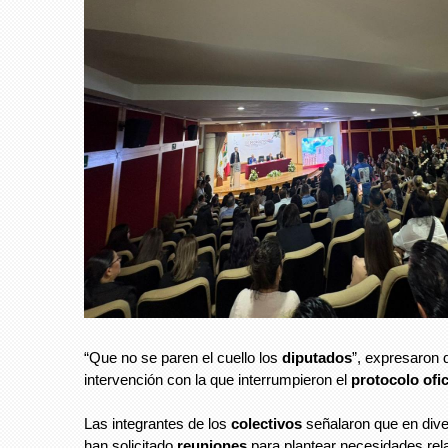
“Que no se paren el cuello los
diputados
”, expresaron 
intervención con la que interrumpieron el
protocolo ofic
Las integrantes de los
colectivos
señalaron que en div
han solicitado
reuniones
para plantear necesidades rel