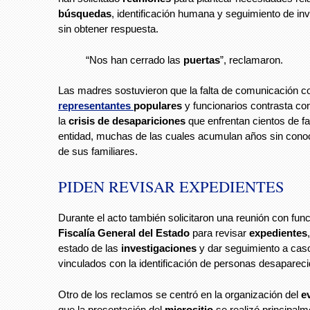
búsquedas
, identificación humana y seguimiento de in
sin obtener respuesta.
“Nos han cerrado las
puertas
”, reclamaron.
Las madres sostuvieron que la falta de comunicación c
representantes
populares
y funcionarios contrasta co
la
crisis de desapariciones
que enfrentan cientos de fa
entidad, muchas de las cuales acumulan años sin conoc
de sus familiares.
PIDEN REVISAR EXPEDIENTES
Durante el acto también solicitaron una reunión con func
Fiscalía General del Estado
para revisar
expedientes
estado de las
investigaciones
y dar seguimiento a cas
vinculados con la identificación de personas desapareci
Otro de los reclamos se centró en la organización del
e
que la presentación del
micrositio
se realizó principalm