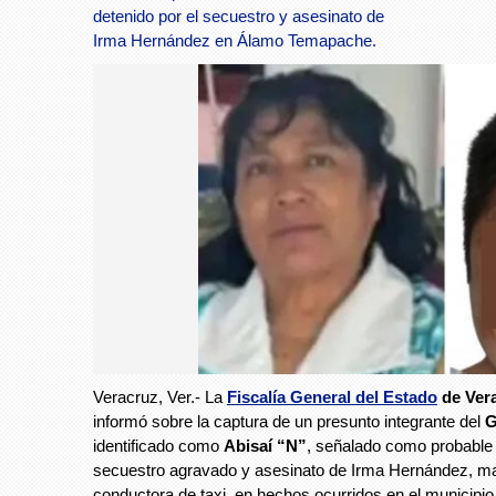
detenido por el secuestro y asesinato de
Irma Hernández en Álamo Temapache.
Veracruz, Ver.- La
Fiscalía General del Estado
de Ver
informó sobre la captura de un presunto integrante del
G
identificado como
Abisaí “N”
, señalado como probable
secuestro agravado y asesinato de Irma Hernández, mae
conductora de taxi, en hechos ocurridos en el municipi