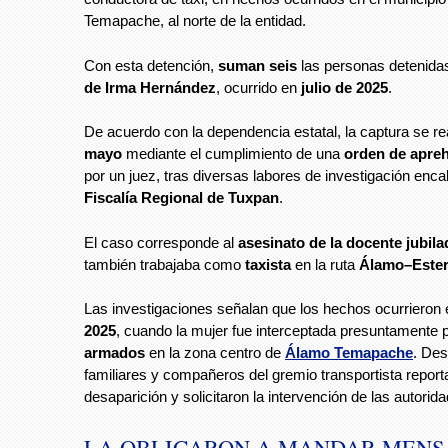
Temapache, al norte de la entidad.
Con esta detención,
suman seis
las personas detenidas
de Irma Hernández
, ocurrido en
julio de 2025
.
De acuerdo con la dependencia estatal, la captura se re
mayo
mediante el cumplimiento de una
orden de apre
por un juez, tras diversas labores de investigación enc
Fiscalía Regional de Tuxpan
.
El caso corresponde al
asesinato de la docente jubila
también trabajaba como
taxista
en la ruta
Álamo–Estero
Las investigaciones señalan que los hechos ocurrieron 
2025
, cuando la mujer fue interceptada presuntamente 
armados
en la zona centro de
Álamo Temapache
. Des
familiares y compañeros del gremio transportista report
desaparición y solicitaron la intervención de las autorid
LA OBLIGARON A MANDAR MENS