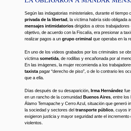
Según las indagatorias ministeriales, durante el tiempo
privada de la libertad
, la víctima habría sido obligada a
mensajes intimidatorios
dirigidos a otros trabajadores 
objetivo, de acuerdo con la Fiscalía, era presionar a tax
realizar pagos a un
grupo criminal
que operaba en la r
En uno de los videos grabados por los criminales se ob
víctima
sometida
, de rodillas y encañonada por al me
En las imágenes, la mujer recomienda a los trabajadore
taxista
pagar “derecho de piso”, o de lo contrario les oc
que a ella.
Días después de su desaparición,
Irma Hernández
fue 
en un rancho de la comunidad
Buenos Aires
, entre los
Álamo Temapache y Cerro Azul, situación que generó in
la sociedad y sectores del
transporte público
, cuyos i
exigieron justicia y mayor seguridad ante el incremento
violentos.