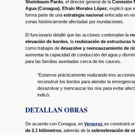
Sheinbaum Pardo
, el director general de la
Comisión N
Agua (Conagua)
,
Efraín Morales López
, explicó que 
forma parte de una
estrategia nacional
enfocada en red
zonas históricamente afectadas por inundaciones.
El funcionario detalló que las acciones contemplan la
re
elevación de bordos
, la
reubicación de estructuras h
como trabajos de
desazolve y reencauzamiento de rí
aumentar la capacidad de conducción del agua y disminu
para las familias asentadas cerca de los cauces.
“Estamos prácticamente realizando tres acciones
reconstruir los bordos para atender la emergencia
desazolvar y reencauzar los ríos para evitar afec
indicó.
DETALLAN OBRAS
De acuerdo con Conagua, en
Veracruz
se construirá u
de 2.1 kilómetros
, además de la
sobreelevación de ot