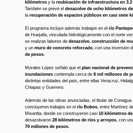
kilómetros
y la
reubicación de infraestructura en 3.2
También se prevé el
desazolve de ocho kilómetros de
la
recuperación de espacios públicos en casi siete k
El programa incluye además trabajos en el
río Pantepe
de Huejutla, vinculada hidrológicamente con el norte ve
se realizan labores de
desazolve
,
construcción de mu
y un
muro de concreto reforzado
, con una inversión 
de pesos
.
Morales López señaló que el
plan nacional de preven
inundaciones
contempla cerca de
6 mil millones de 
distintas entidades del país, entre ellas Veracruz, Hidal
Chiapas y Guerrero.
Además de las obras anunciadas, el titular de Conagua
concluyeron trabajos en el
río Bobos
, entre Martínez de
Misantla, donde se construyeron casi
10 kilómetros d
desazolvaron
28 kilómetros de ríos y arroyos
, con un
70 millones de pesos
.