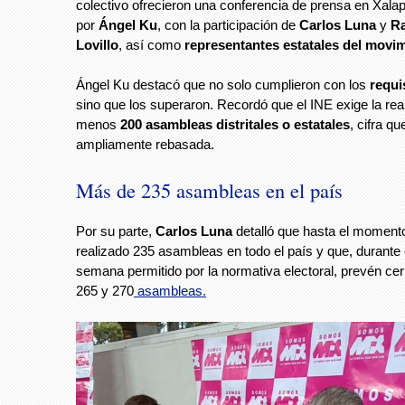
colectivo ofrecieron una conferencia de prensa en Xal
por
Ángel Ku
, con la participación de
Carlos Luna
y
Ra
Lovillo
, así como
representantes estatales del movim
Ángel Ku destacó que no solo cumplieron con los
requis
sino que los superaron. Recordó que el INE exige la real
menos
200 asambleas distritales o estatales
, cifra q
ampliamente rebasada.
Más de 235 asambleas en el país
Por su parte,
Carlos Luna
detalló que hasta el moment
realizado 235 asambleas en todo el país y que, durante e
semana permitido por la normativa electoral, prevén cer
265 y 270
asambleas.