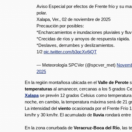
Aviso Especial por efectos de Frente frío y su ma
polar.
Xalapa, Ver., 02 de noviembre de 2025
Precaución por posibles:
*Encharcamientos e inundaciones pluviales y fluvi
*Crecidas de ríos y arroyos de respuesta rápida.
*Deslaves, derrumbes y deslizamientos.
1/2
pic.twitter.com/b3qcXv6jQT
— Meteorología SPCVer (@spcver_met)
Novemb
2025
En la región montañosa ubicada en el
Valle de Perote
s
temperaturas
al amanecer, cercanas a los 5 grados Ce
Xalapa
se prevén 12 grados Celsius como temperatura 
noche, en cambio, la temperatura máxima será de 21 g
La intensidad del
viento
ocasionada por el Frente Frío 1
km/hr y 30 km/hr. El acumulado de
lluvia
rondará entre
En la zona conurbada de
Veracruz-Boca del Río
, las 