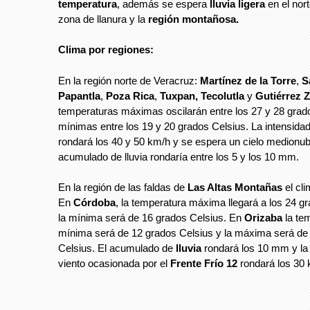
temperatura
, además se espera
lluvia ligera
en el nort
zona de llanura y la
región montañosa.
Clima por regiones:
En la región norte de Veracruz:
Martínez de la Torre
,
Sa
Papantla
,
Poza Rica
,
Tuxpan,
Tecolutla
y
Gutiérrez 
temperaturas máximas oscilarán entre los 27 y 28 grado
mínimas entre los 19 y 20 grados Celsius. La intensida
rondará los 40 y 50 km/h y se espera un cielo medionub
acumulado de lluvia rondaría entre los 5 y los 10 mm.
En la región de las faldas de
Las Altas Montañas
el cli
En
Córdoba
, la temperatura máxima llegará a los 24 g
la mínima será de 16 grados Celsius. En
Orizaba
la te
mínima será de 12 grados Celsius y la máxima será de
Celsius. El acumulado de
lluvia
rondará los 10 mm y la 
viento ocasionada por el
Frente Frío 12
rondará los 30 