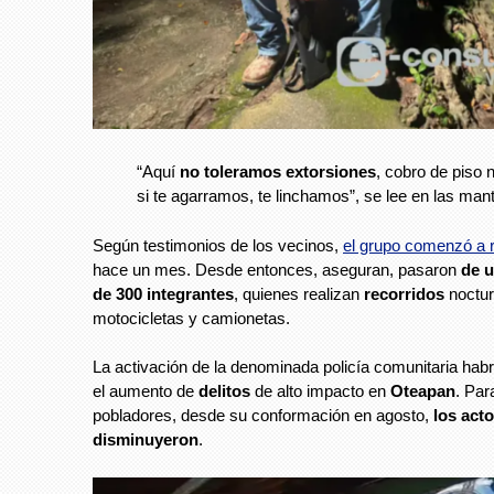
“Aquí
no toleramos extorsiones
, cobro de piso n
si te agarramos, te linchamos”, se lee en las man
Según testimonios de los vecinos,
el grupo comenzó a 
hace un mes. Desde entonces, aseguran, pasaron
de 
de 300 integrantes
, quienes realizan
recorridos
noctur
motocicletas y camionetas.
La activación de la denominada policía comunitaria habr
el aumento de
delitos
de alto impacto en
Oteapan
. Par
pobladores, desde su conformación en agosto,
los acto
disminuyeron
.