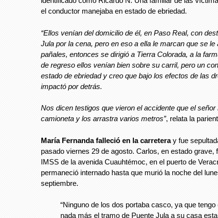
identificado como Ricardo N. Una familiar de las vícti
el conductor manejaba en estado de ebriedad.
“Ellos venían del domicilio de él, en Paso Real, con des
Jula por la cena, pero en eso a ella le marcan que se le
pañales, entonces se dirigió a Tierra Colorada, a la far
de regreso ellos venían bien sobre su carril, pero un co
estado de ebriedad y creo que bajo los efectos de las d
impactó por detrás.
Nos dicen testigos que vieron el accidente que el señor 
camioneta y los arrastra varios metros”
, relata la parien
María Fernanda falleció en la carretera
y fue sepultada
pasado viernes 29 de agosto. Carlos, en estado grave, f
IMSS de la avenida Cuauhtémoc, en el puerto de Verac
permaneció internado hasta que murió la noche del lune
septiembre.
“Ninguno de los dos portaba casco, ya que tengo
nada más el tramo de Puente Jula a su casa est