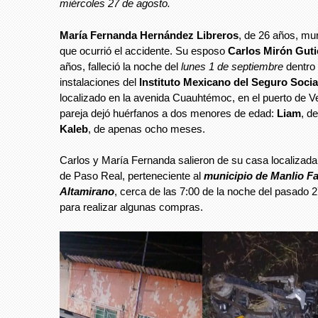
miércoles 27 de agosto.
María Fernanda Hernández Libreros
, de 26 años, mur
que ocurrió el accidente. Su esposo
Carlos Mirón Guti
años, falleció la noche del
lunes 1 de septiembre
dentro 
instalaciones del
Instituto Mexicano del Seguro Socia
localizado en la avenida Cuauhtémoc, en el puerto de V
pareja dejó huérfanos a dos menores de edad:
Liam
, d
Kaleb
, de apenas ocho meses.
Carlos y María Fernanda salieron de su casa localizada
de Paso Real, perteneciente al
municipio de Manlio F
Altamirano
, cerca de las 7:00 de la noche del pasado 
para realizar algunas compras.