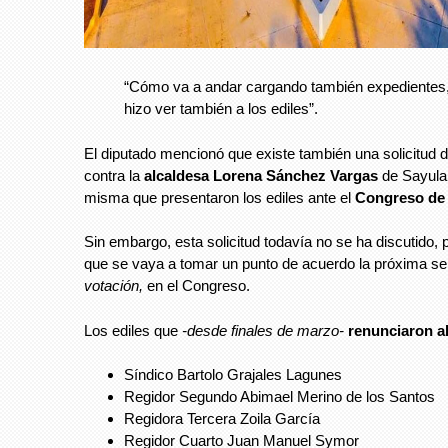
“Cómo va a andar cargando también expedientes,
hizo ver también a los ediles”.
El diputado mencionó que existe también una solicitud 
contra la
alcaldesa Lorena Sánchez Vargas
de Sayula
misma que presentaron los ediles ante el
Congreso de
Sin embargo, esta solicitud todavía no se ha discutido, 
que se vaya a tomar un punto de acuerdo la próxima s
votación,
en el Congreso.
Los ediles que
-desde finales de marzo-
renunciaron a
Síndico Bartolo Grajales Lagunes
Regidor Segundo Abimael Merino de los Santos
Regidora Tercera Zoila García
Regidor Cuarto Juan Manuel Symor