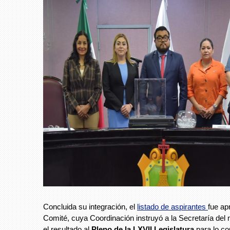
Concluida su integración, el
listado de aspirantes
fue ap
Comité, cuya Coordinación instruyó a la Secretaría del 
el resultado al
Pleno de la LXVII Legislatura
para lo co