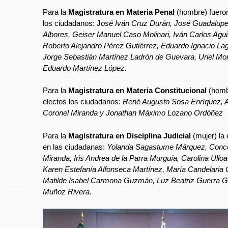
Para la
Magistratura en Materia Penal
(hombre) fuero
los ciudadanos: J
osé Iván Cruz Durán, José Guadalup
Albores, Geiser Manuel Caso Molinari, Iván Carlos Aguil
Roberto Alejandro Pérez Gutiérrez, Eduardo Ignacio La
Jorge Sebastián Martínez Ladrón de Guevara, Uriel M
Eduardo Martínez López.
Para la
Magistratura en Materia Constitucional
(homb
electos los ciudadanos:
René Augusto Sosa Enríquez,
Coronel Miranda y Jonathan Máximo Lozano Ordóñez
Para la
Magistratura en Disciplina Judicial
(mujer) la
en las ciudadanas:
Yolanda Sagastume Márquez, Concep
Miranda, Iris Andrea de la Parra Murguía, Carolina Ullo
Karen Estefanía Alfonseca Martínez, María Candelaria 
Matilde Isabel Carmona Guzmán, Luz Beatriz Guerra Ga
Muñoz Rivera.