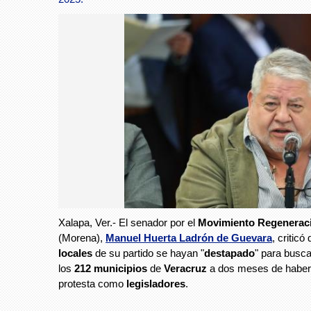
Xalapa, Ver.- El senador por el
Movimiento Regeneraci
(Morena),
Manuel Huerta Ladrón de Guevara
, criticó
locales
de su partido se hayan "
destapado
" para busc
los
212 municipios
de
Veracruz
a dos meses de habe
protesta como
legisladores
.