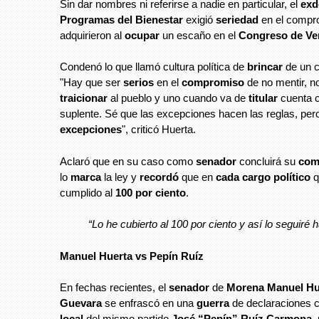
Sin dar nombres ni referirse a nadie en particular, el
exd
Programas del Bienestar
exigió
seriedad
en el compr
adquirieron al
ocupar
un escaño en el
Congreso de Ve
Condenó lo que llamó cultura política de
brincar
de un c
"Hay que ser
serios
en el
compromiso
de no mentir, n
traicionar
al pueblo y uno cuando va de
titular
cuenta 
suplente. Sé que las excepciones hacen las reglas, per
excepciones
", criticó Huerta.
Aclaró que en su caso como
senador
concluirá su
com
lo
marca
la ley y
recordó
que en
cada cargo político
q
cumplido al
100 por ciento
.
“Lo he cubierto al 100 por ciento y así lo seguiré 
Manuel Huerta vs Pepín Ruíz
En fechas recientes, el
senador
de
Morena
Manuel Hu
Guevara
se enfrascó en una
guerra
de declaraciones 
local
del mismo partido
José “Pepín” Ruíz Carmona
,