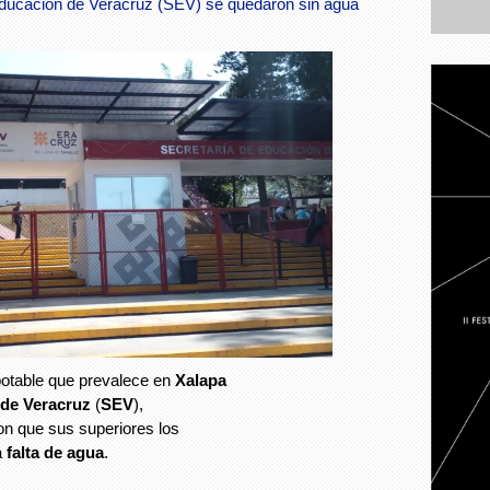
 Educación de Veracruz (SEV) se quedaron sin agua
otable que prevalece en
Xalapa
 de Veracruz
(
SEV
),
on que sus superiores los
a
falta de agua
.