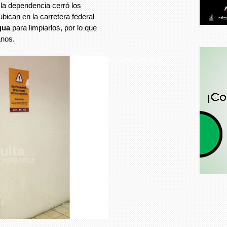
 la dependencia cerró los
bican en la carretera federal
gua
para limpiarlos, por lo que
anos.
sev_agua_xalapa.png