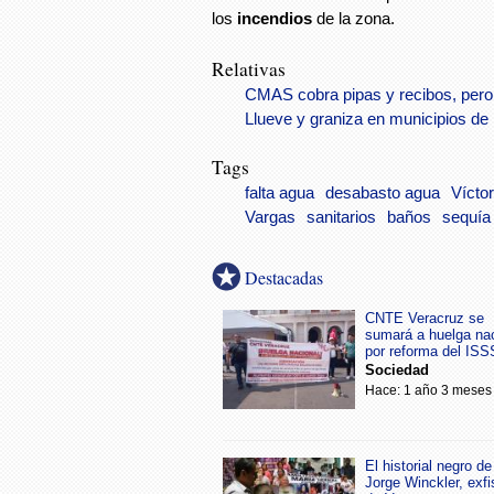
los
incendios
de la zona.
Relativas
CMAS cobra pipas y recibos, pero
Llueve y graniza en municipios de
Tags
falta agua
desabasto agua
Vícto
Vargas
sanitarios
baños
sequía
Destacadas
CNTE Veracruz se
sumará a huelga na
por reforma del IS
Sociedad
Hace: 1 año 3 meses
El historial negro de
Jorge Winckler, exfi