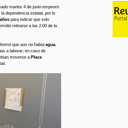
sado martes 4 de junio empeoró
 la dependencia estatal, por lo
años
para indicar que solo
rmitió retirarse a las 2:00 de la
informó que aún no había
agua
,
ias a laborar; en caso de
debían moverse a
Plaza
tal.
sev_agua_xalapa_1.png