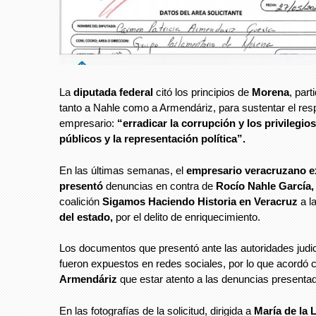
La
diputada federal
citó los principios de
Morena
, part
tanto a Nahle como a Armendáriz, para sustentar el resp
empresario:
“erradicar la corrupción y los privilegio
públicos y la representación política”.
En las últimas semanas, el
empresario veracruzano e
presentó
denuncias en contra de
Rocío Nahle García,
coalición
Sigamos Haciendo Historia en Veracruz
a l
del estado,
por el delito de enriquecimiento.
Los documentos que presentó ante las autoridades judi
fueron expuestos en redes sociales, por lo que acordó
Armendáriz
que estar atento a las denuncias presenta
En las fotografías de la solicitud, dirigida a
María de la 