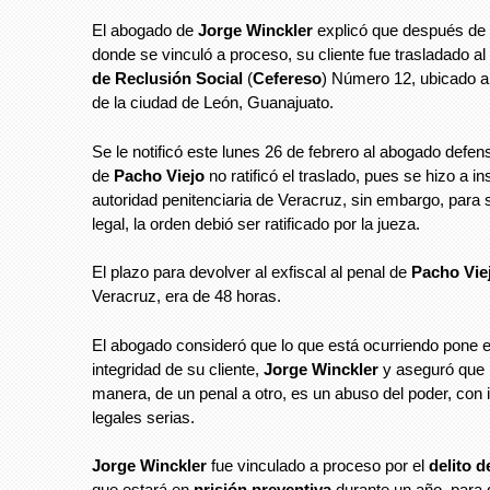
El abogado de
Jorge Winckler
explicó que después de
donde se vinculó a proceso, su cliente fue trasladado al
de Reclusión Social
(
Cefereso
) Número 12, ubicado a
de la ciudad de León, Guanajuato.
Se le notificó este lunes 26 de febrero al abogado defen
de
Pacho Viejo
no ratificó el traslado, pues se hizo a in
autoridad penitenciaria de Veracruz, sin embargo, para
legal, la orden debió ser ratificado por la jueza.
El plazo para devolver al exfiscal al penal de
Pacho Vie
Veracruz, era de 48 horas.
El abogado consideró que lo que está ocurriendo pone e
integridad de su cliente,
Jorge Winckler
y aseguró que 
manera, de un penal a otro, es un abuso del poder, con 
legales serias.
Jorge Winckler
fue vinculado a proceso por el
delito d
que estará en
prisión preventiva
durante un año, para 