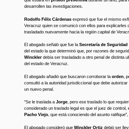
desarrollen las investigaciones.
Rodolfo Félix Cárdenas
expresó que fue el mismo exfi
Veracruz quien se comunicó con ellos para explicarles 
trasladado nuevamente hacia la región capital de Verac
El abogado señaló que fue la
Secretaría de Seguridad
del estado la que determinó que, por razones de seguri
Winckler
debía ser trasladado a otro penal de distinta u
del estado de Veracruz.
El abogado añadió que buscaron corroborar la
orden
, 
consultó a la autoridad jurisdiccional que debe autorizar 
un nuevo penal.
“Se le traslada a
Jorge
, pero ese traslado lo que requie
considerado un traslado legal es que el juez de control,
Pacho Viejo
, que está conociendo del asunto ratifique”,
El abogado consideró que
Winckler Ortiz
debió ser lle