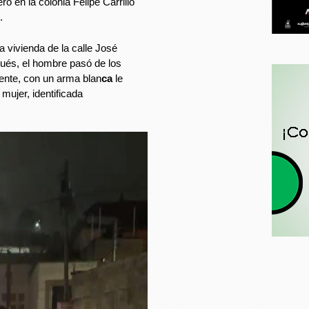
o en la colonia Felipe Carrillo
.
a vivienda de la calle José
ués, el hombre pasó de los
mente, con un arma blan
ca
le
 mujer, identificada