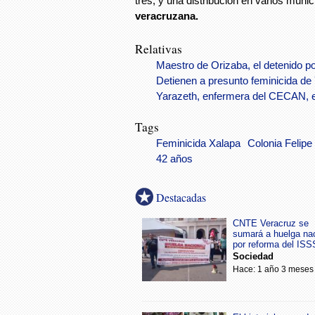
tres, y una distribución en varios munic
veracruzana.
Relativas
Maestro de Orizaba, el detenido p
Detienen a presunto feminicida de
Yarazeth, enfermera del CECAN, 
Tags
Feminicida Xalapa
Colonia Felipe
42 años
Destacadas
CNTE Veracruz se
sumará a huelga na
por reforma del IS
Sociedad
Hace: 1 año 3 meses