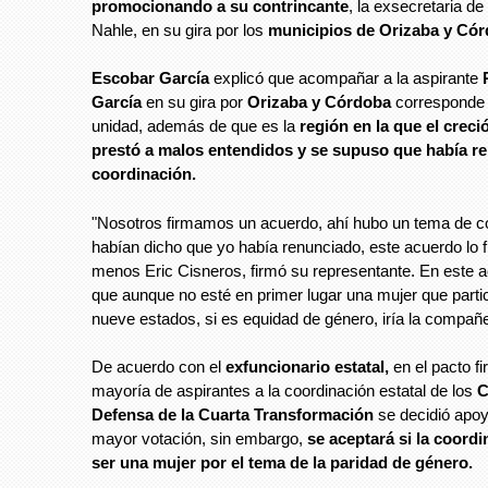
promocionando a su contrincante
, la exsecretaria d
Nahle, en su gira por los
municipios de Orizaba y Có
Escobar García
explicó que acompañar a la aspirante
R
García
en su gira por
Orizaba y Córdoba
corresponde 
unidad, además de que es la
región en la que el creció
prestó a malos entendidos y se supuso que había re
coordinación.
"Nosotros firmamos un acuerdo, ahí hubo un tema de c
habían dicho que yo había renunciado, este acuerdo lo
menos Eric Cisneros, firmó su representante. En este 
que aunque no esté en primer lugar una mujer que partic
nueve estados, si es equidad de género, iría la compañe
De acuerdo con el
exfuncionario estatal,
en el pacto fi
mayoría de aspirantes a la coordinación estatal de los
C
Defensa de la Cuarta Transformación
se decidió apoy
mayor votación, sin embargo,
se aceptará si la coord
ser una mujer por el tema de la paridad de género.