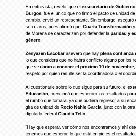
En entrevista, reveló que el
exsecretario de Gobierno,
Burgos
, fue el único que no firmó el pacto de unidad d
cambio, envió un representante. Sin embargo, aseguró 
son claros, pues afirmó que
Cuarta Transformación
y 
de Morena se caracterizan por defender la
paridad y e
género.
Zenyazen Escobar
aseveró que hay
plena confianza 
lo que considera que no habrá conflicto alguno por los r
que se d
arán a conocer el próximo 10 de noviembre
respeto por quien resulte ser la coordinadora o el coordi
Al cuestionarle sobre lo que sigue para su futuro, el
exs
Educación
, mencionó que esperará los resultados para
el rumbo que tomará, ya que pudiera regresqr a su enca
gira de unidad de
Rocío Nahle García
, junto con la otra
diputada federal
Claudia Tello.
"Hay que esperar, ver cómo nos encontramos y ahí de
tenemos que esperar, lo que está en pie es el resultado