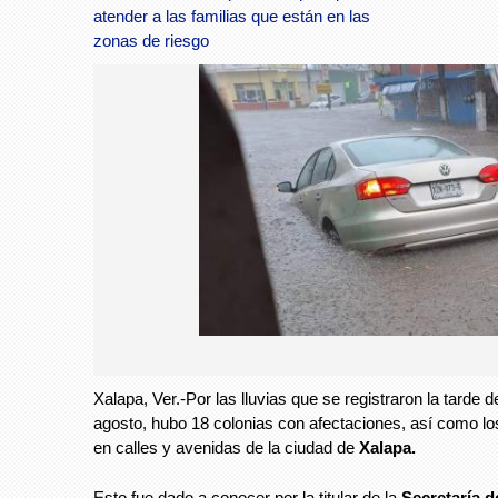
atender a las familias que están en las
zonas de riesgo
Xalapa, Ver.-Por las lluvias que se registraron la tarde d
agosto, hubo 18 colonias con afectaciones, así como l
en calles y avenidas de la ciudad de
Xalapa.
Esto fue dado a conocer por la titular de la
Secretaría d