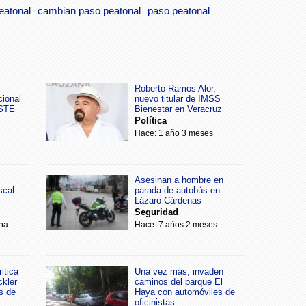
eatonal
cambian paso peatonal
paso peatonal
Roberto Ramos Alor,
cional
nuevo titular de IMSS
SSTE
Bienestar en Veracruz
Política
Hace: 1 año 3 meses
Asesinan a hombre en
scal
parada de autobús en
Lázaro Cárdenas
Seguridad
na
Hace: 7 años 2 meses
itica
Una vez más, invaden
ckler
caminos del parque El
s de
Haya con automóviles de
oficinistas