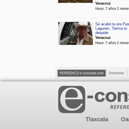
Veracruz
Hace: 7 años 2 mese
Se acabó la era Pa
Lagunes, Tamsa lo
despide
Veracruz
Hace: 7 años 2 mese
PERIÓDICO e-consulta.com
Directorio
Tlaxcala
Oa