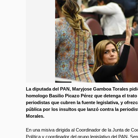
Foto: Avc
La diputada del PAN, Maryjose Gamboa Torales pidi
Foto: Avc
homologo Basilio Picazo Pérez que detenga el trato 
periodistas que cubren la fuente legislativa, y ofrez
pública por los insultos que lanzó contra la periodi
Morales.
En una misiva dirigida al Coordinador de la Junta de Co
Política y coordinador del grupo legislativo del PAN, S