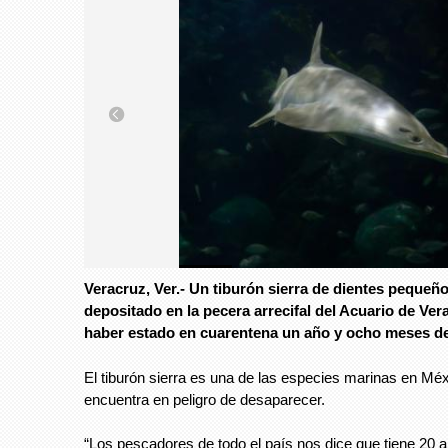
Foto: Avc
Veracruz, Ver.- Un tiburón sierra de dientes pequeño
Foto: Avc
depositado en la pecera arrecifal del Acuario de Vera
haber estado en cuarentena un año y ocho meses de
El tiburón sierra es una de las especies marinas en Mé
encuentra en peligro de desaparecer.
“Los pescadores de todo el país nos dice que tiene 20 