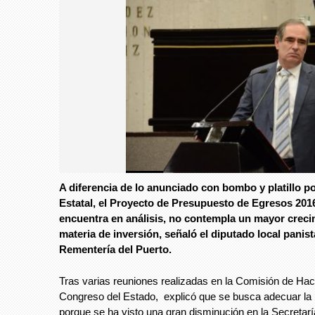
Foto: Avc
A diferencia de lo anunciado con bombo y platillo po
Foto: Avc
Estatal, el Proyecto de Presupuesto de Egresos 201
encuentra en análisis, no contempla un mayor creci
materia de inversión, señaló el diputado local panist
Rementería del Puerto.
Tras varias reuniones realizadas en la Comisión de Hac
Congreso del Estado, explicó que se busca adecuar la
porque se ha visto una gran disminución en la Secretarí