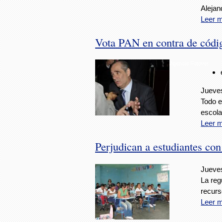
Aleja
Leer 
Vota PAN en contra de códig
Agencia Fotover
Jueves
Todo e
escola
Leer 
Perjudican a estudiantes co
Jueves
La reg
recurs
Leer 