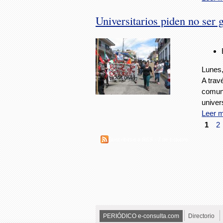
Universitarios piden no ser
Lunes,
A trav
comuni
univers
Leer 
1
2
Suscribirse a RSS - 2 de octubre
PERIÓDICO e-consulta.com
Directorio