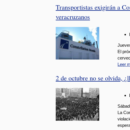
Transportistas exigirán a Co
veracruzanos
Jueves
El pró
cervec
Leer 
2 de octubre no se olvida, ¿l
Sábado
La Com
violac
espera