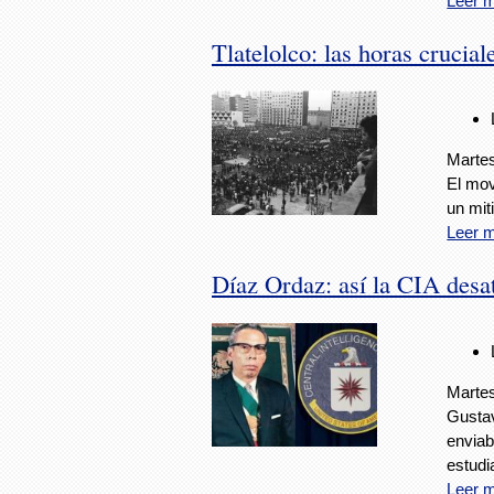
Leer 
Tlatelolco: las horas crucial
Martes
El mov
un mit
Leer 
Díaz Ordaz: así la CIA desa
Martes
Gustav
enviab
estudia
Leer 