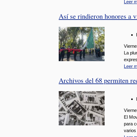
Leer 
Así se rindieron honores a v
Vierne
La plu
expres
Leer 
Archivos del 68 permiten re
Vierne
El Mov
para c
varios