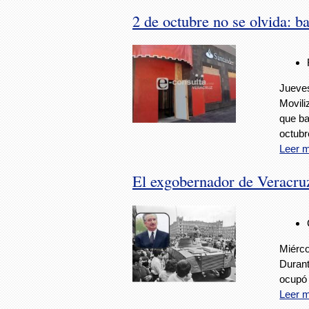
2 de octubre no se olvida: 
Jueves
Movili
que ba
octubr
Leer 
El exgobernador de Veracruz
Miérco
Durant
ocupó 
Leer 